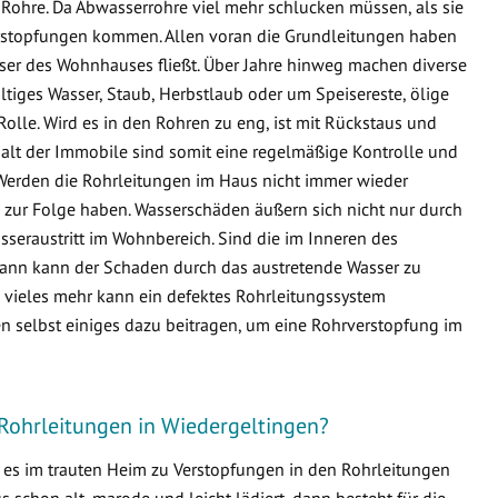
Rohre. Da Abwasserrohre viel mehr schlucken müssen, als sie
 Verstopfungen kommen. Allen voran die Grundleitungen haben
sser des Wohnhauses fließt. Über Jahre hinweg machen diverse
ltiges Wasser, Staub, Herbstlaub oder um Speisereste, ölige
Rolle. Wird es in den Rohren zu eng, ist mit Rückstaus und
lt der Immobile sind somit eine regelmäßige Kontrolle und
Werden die Rohrleitungen im Haus nicht immer wieder
zur Folge haben. Wasserschäden äußern sich nicht nur durch
seraustritt im Wohnbereich. Sind die im Inneren des
ann kann der Schaden durch das austretende Wasser zu
ieles mehr kann ein defektes Rohrleitungssystem
n selbst einiges dazu beitragen, um eine Rohrverstopfung im
 Rohrleitungen in Wiedergeltingen?
s es im trauten Heim zu Verstopfungen in den Rohrleitungen
schon alt, marode und leicht lädiert, dann besteht für die