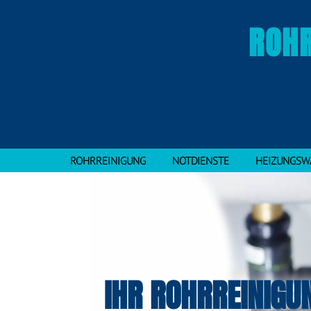
ROHR
ROHRREINIGUNG
NOTDIENSTE
HEIZUNGSW
IHR ROHRREINIGU