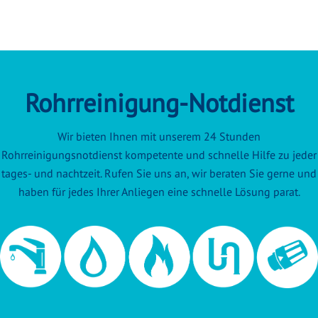
Rohrreinigung-Notdienst
Wir bieten Ihnen mit unserem 24 Stunden
Rohrreinigungsnotdienst kompetente und schnelle Hilfe zu jeder
tages- und nachtzeit. Rufen Sie uns an, wir beraten Sie gerne und
haben für jedes Ihrer Anliegen eine schnelle Lösung parat.