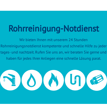
Rohrreinigung-Notdienst
Wir bieten Ihnen mit unserem 24 Stunden
Rohrreinigungsnotdienst kompetente und schnelle Hilfe zu jeder
tages- und nachtzeit. Rufen Sie uns an, wir beraten Sie gerne und
haben für jedes Ihrer Anliegen eine schnelle Lösung parat.