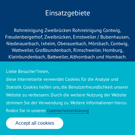
Einsatzgebiete
Rohrreinigung Zweibrücken
Rohrreinigung Contwig
,
Freudenbergerhof
,
Zweibrücken
,
Ernstweiler / Bubenhausen
,
Niederauerbach
,
Ixheim
,
Oberauerbach
,
Mörsbach
,
Contwig
,
Wattweiler
,
Großbundenbach
,
Rimschweiler
,
Homburg
,
Kleinbundenbach
,
Battweiler
,
Althornbach
und
Hornbach
.
Liebe Besucher*innen,
diese Internetseite verwendet Cookies für die Analyse und
*Wichtige Information für unsere
Statistik. Cookies helfen uns, die Benutzerfreundlichkeit unserer
Kunden*
Website zu verbessern. Durch die weitere Nutzung der Website
stimmen Sie der Verwendung zu. Weitere Informationen hierzu
Wir betreiben vor Ort keine eigene Niederlassung, sondern
finden Sie in unserer
Datenschutzerklärung
.
arbeiten als mobiler Dienstleister. Unsere Einsätze werden
zentral koordiniert und durch eigene Mitarbeiter sowie
Accept all cookies
24 Std. Service: ✆ 0176 160 517 86
regionale Partnerbetriebe durchgeführt. Dadurch können wir
eine schnelle Verfügbarkeit und einen zuverlässigen 24/7-