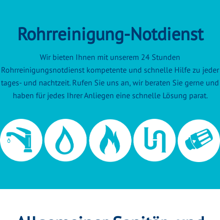
Rohrreinigung-Notdienst
Wir bieten Ihnen mit unserem 24 Stunden
Rohrreinigungsnotdienst kompetente und schnelle Hilfe zu jeder
tages- und nachtzeit. Rufen Sie uns an, wir beraten Sie gerne und
haben für jedes Ihrer Anliegen eine schnelle Lösung parat.