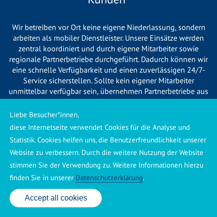
Wir betreiben vor Ort keine eigene Niederlassung, sondern
arbeiten als mobiler Dienstleister. Unsere Einsätze werden
zentral koordiniert und durch eigene Mitarbeiter sowie
regionale Partnerbetriebe durchgeführt. Dadurch können wir
eine schnelle Verfügbarkeit und einen zuverlässigen 24/7-
Service sicherstellen. Sollte kein eigener Mitarbeiter
unmittelbar verfügbar sein, übernehmen Partnerbetriebe aus
Ihrer Region den Auftrag. Alle eingesetzten Betriebe sind
verpflichtet, Sie vor Beginn der Arbeiten transparent über die
Liebe Besucher*innen,
voraussichtlichen Kosten zu informieren und ortsübliche
diese Internetseite verwendet Cookies für die Analyse und
Preise zu berechnen.
Statistik. Cookies helfen uns, die Benutzerfreundlichkeit unserer
Website zu verbessern. Durch die weitere Nutzung der Website
stimmen Sie der Verwendung zu. Weitere Informationen hierzu
finden Sie in unserer
Datenschutzerklärung
.
Käuferschutz ansehen
|
Impressum
|
Datenschutzerklärung
Accept all cookies
24 Std. Service: ✆ 0176 160 517 86