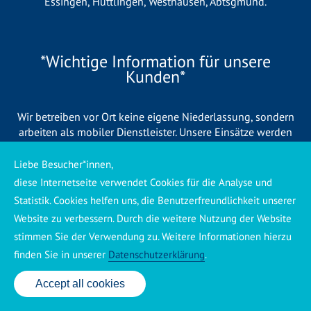
Essingen
,
Hüttlingen
,
Westhausen
,
Abtsgmünd
.
*Wichtige Information für unsere
Kunden*
Wir betreiben vor Ort keine eigene Niederlassung, sondern
arbeiten als mobiler Dienstleister. Unsere Einsätze werden
zentral koordiniert und durch eigene Mitarbeiter sowie
regionale Partnerbetriebe durchgeführt. Dadurch können wir
Liebe Besucher*innen,
eine schnelle Verfügbarkeit und einen zuverlässigen 24/7-
diese Internetseite verwendet Cookies für die Analyse und
Service sicherstellen. Sollte kein eigener Mitarbeiter
Statistik. Cookies helfen uns, die Benutzerfreundlichkeit unserer
unmittelbar verfügbar sein, übernehmen Partnerbetriebe aus
Website zu verbessern. Durch die weitere Nutzung der Website
Ihrer Region den Auftrag. Alle eingesetzten Betriebe sind
stimmen Sie der Verwendung zu. Weitere Informationen hierzu
verpflichtet, Sie vor Beginn der Arbeiten transparent über die
voraussichtlichen Kosten zu informieren und ortsübliche
finden Sie in unserer
Datenschutzerklärung
.
Preise zu berechnen.
Accept all cookies
24 Std. Service: ✆ 0176 160 517 86