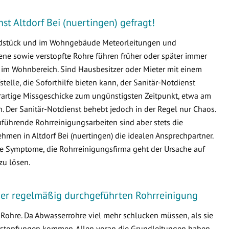
nst Altdorf Bei (nuertingen) gefragt!
undstück und im Wohngebäude Meteorleitungen und
e sowie verstopfte Rohre führen früher oder später immer
m Wohnbereich. Sind Hausbesitzer oder Mieter mit einem
fstelle, die Soforthilfe bieten kann, der Sanitär-Notdienst
derartige Missgeschicke zum ungünstigsten Zeitpunkt, etwa am
 Der Sanitär-Notdienst behebt jedoch in der Regel nur Chaos.
führende Rohrreinigungsarbeiten sind aber stets die
en in Altdorf Bei (nuertingen) die idealen Ansprechpartner.
die Symptome, die Rohrreinigungsfirma geht der Ursache auf
zu lösen.
iner regelmäßig durchgeführten Rohrreinigung
Rohre. Da Abwasserrohre viel mehr schlucken müssen, als sie
 Verstopfungen kommen. Allen voran die Grundleitungen haben