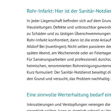
Rohr-Infarkt: Hier ist der Sanitär-Notdie
In jeder Liegenschaft befinden sich auf dem Gr
Hausleitungen. Defekte und unbrauchbar geworden
zu Schäden und zu lästigen Überschwemmungen i
Rohr-Infarkt konfrontiert, dann ist die erste Anlau
Altdorf Bei (nuertingen). Nicht selten passieren 
späten Abend, am Wochenende oder an Feiertagen.
Für Sanierungsarbeiten und professionell durchzu
heimischen, renommierten Rohrreinigungsunternehm
Kurz formuliert: Der Sanitär-Notdienst beseitigt 
den Grund und versucht, das Problem nachhaltig 
Eine sinnvolle Werterhaltung bedarf e
Inkrustierungen und Verstopfungen verengen die 
eigentlich sollten, kann es ziemlich schnell zu