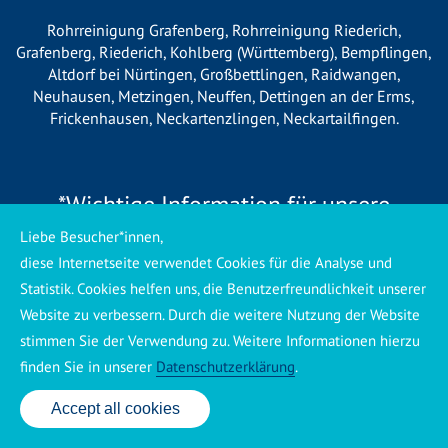
Rohrreinigung Grafenberg
,
Rohrreinigung Riederich
,
Grafenberg
,
Riederich
,
Kohlberg (Württemberg)
,
Bempflingen
,
Altdorf bei Nürtingen
,
Großbettlingen
,
Raidwangen
,
Neuhausen
,
Metzingen
,
Neuffen
,
Dettingen an der Erms
,
Frickenhausen
,
Neckartenzlingen
,
Neckartailfingen
.
*Wichtige Information für unsere
Kunden*
Liebe Besucher*innen,
diese Internetseite verwendet Cookies für die Analyse und
Wir betreiben vor Ort keine eigene Niederlassung, sondern
Statistik. Cookies helfen uns, die Benutzerfreundlichkeit unserer
arbeiten als mobiler Dienstleister. Unsere Einsätze werden
Website zu verbessern. Durch die weitere Nutzung der Website
zentral koordiniert und durch eigene Mitarbeiter sowie
stimmen Sie der Verwendung zu. Weitere Informationen hierzu
regionale Partnerbetriebe durchgeführt. Dadurch können wir
finden Sie in unserer
Datenschutzerklärung
.
eine schnelle Verfügbarkeit und einen zuverlässigen 24/7-
Service sicherstellen. Sollte kein eigener Mitarbeiter
Accept all cookies
24 Std. Service: ✆ 0176 160 517 86
unmittelbar verfügbar sein, übernehmen Partnerbetriebe aus
Ihrer Region den Auftrag. Alle eingesetzten Betriebe sind