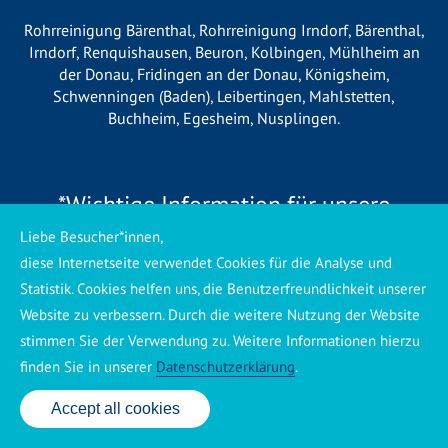
Rohrreinigung Bärenthal
,
Rohrreinigung Irndorf
,
Bärenthal
,
Irndorf
,
Renquishausen
,
Beuron
,
Kolbingen
,
Mühlheim an
der Donau
,
Fridingen an der Donau
,
Königsheim
,
Schwenningen (Baden)
,
Leibertingen
,
Mahlstetten
,
Buchheim
,
Egesheim
,
Nusplingen
.
*Wichtige Information für unsere
Kunden*
Liebe Besucher*innen,
diese Internetseite verwendet Cookies für die Analyse und
Wir betreiben vor Ort keine eigene Niederlassung, sondern
Statistik. Cookies helfen uns, die Benutzerfreundlichkeit unserer
arbeiten als mobiler Dienstleister. Unsere Einsätze werden
Website zu verbessern. Durch die weitere Nutzung der Website
zentral koordiniert und durch eigene Mitarbeiter sowie
stimmen Sie der Verwendung zu. Weitere Informationen hierzu
regionale Partnerbetriebe durchgeführt. Dadurch können wir
finden Sie in unserer
Datenschutzerklärung
.
eine schnelle Verfügbarkeit und einen zuverlässigen 24/7-
Service sicherstellen. Sollte kein eigener Mitarbeiter
Accept all cookies
24 Std. Service: ✆ 0176 160 517 86
unmittelbar verfügbar sein, übernehmen Partnerbetriebe aus
Ihrer Region den Auftrag. Alle eingesetzten Betriebe sind