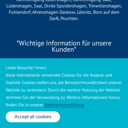
Lüdershagen
,
Saal
,
Divitz-Spoldershagen
,
Trinwillershagen
,
Fuhlendorf
,
Ahrenshagen-Daskow
,
Löbnitz
,
Born auf dem
Darß
,
Pruchten
.
*Wichtige Information für unsere
Kunden*
Wir betreiben vor Ort keine eigene Niederlassung, sondern
Liebe Besucher*innen,
arbeiten als mobiler Dienstleister. Unsere Einsätze werden
diese Internetseite verwendet Cookies für die Analyse und
zentral koordiniert und durch eigene Mitarbeiter sowie
Statistik. Cookies helfen uns, die Benutzerfreundlichkeit unserer
regionale Partnerbetriebe durchgeführt. Dadurch können wir
Website zu verbessern. Durch die weitere Nutzung der Website
eine schnelle Verfügbarkeit und einen zuverlässigen 24/7-
Service sicherstellen. Sollte kein eigener Mitarbeiter
stimmen Sie der Verwendung zu. Weitere Informationen hierzu
unmittelbar verfügbar sein, übernehmen Partnerbetriebe aus
finden Sie in unserer
Datenschutzerklärung
.
Ihrer Region den Auftrag. Alle eingesetzten Betriebe sind
verpflichtet, Sie vor Beginn der Arbeiten transparent über die
Accept all cookies
24 Std. Service: ✆ 0176 160 517 86
voraussichtlichen Kosten zu informieren und ortsübliche