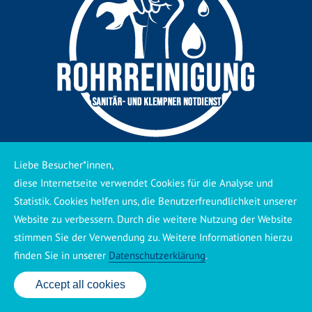
Liebe Besucher*innen,
Einsatzgebiete
diese Internetseite verwendet Cookies für die Analyse und
Statistik. Cookies helfen uns, die Benutzerfreundlichkeit unserer
Rohrreinigung Lüdershagen
,
Rohrreinigung Bartelshagen II
,
Website zu verbessern. Durch die weitere Nutzung der Website
Lüdershagen
,
Bartelshagen II
,
Divitz-Spoldershagen
,
stimmen Sie der Verwendung zu. Weitere Informationen hierzu
Trinwillershagen
,
Fuhlendorf
,
Löbnitz
,
Saal
,
Pruchten
,
Ahrenshagen-Daskow
,
Barth
.
finden Sie in unserer
Datenschutzerklärung
.
Accept all cookies
24 Std. Service: ✆ 0176 160 517 86