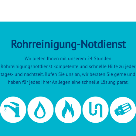
Rohrreinigung-Notdienst
Wir bieten Ihnen mit unserem 24 Stunden
Rohrreinigungsnotdienst kompetente und schnelle Hilfe zu jeder
tages- und nachtzeit. Rufen Sie uns an, wir beraten Sie gerne und
haben für jedes Ihrer Anliegen eine schnelle Lösung parat.