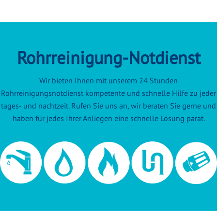
Rohrreinigung-Notdienst
Wir bieten Ihnen mit unserem 24 Stunden
Rohrreinigungsnotdienst kompetente und schnelle Hilfe zu jeder
tages- und nachtzeit. Rufen Sie uns an, wir beraten Sie gerne und
haben für jedes Ihrer Anliegen eine schnelle Lösung parat.