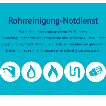
Rohrreinigung-Notdienst
Wir bieten Ihnen mit unserem 24 Stunden
Rohrreinigungsnotdienst kompetente und schnelle Hilfe zu jeder
tages- und nachtzeit. Rufen Sie uns an, wir beraten Sie gerne und
haben für jedes Ihrer Anliegen eine schnelle Lösung parat.