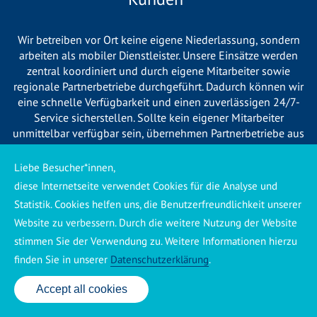
Wir betreiben vor Ort keine eigene Niederlassung, sondern
arbeiten als mobiler Dienstleister. Unsere Einsätze werden
zentral koordiniert und durch eigene Mitarbeiter sowie
regionale Partnerbetriebe durchgeführt. Dadurch können wir
eine schnelle Verfügbarkeit und einen zuverlässigen 24/7-
Service sicherstellen. Sollte kein eigener Mitarbeiter
unmittelbar verfügbar sein, übernehmen Partnerbetriebe aus
Ihrer Region den Auftrag. Alle eingesetzten Betriebe sind
verpflichtet, Sie vor Beginn der Arbeiten transparent über die
Liebe Besucher*innen,
voraussichtlichen Kosten zu informieren und ortsübliche
diese Internetseite verwendet Cookies für die Analyse und
Preise zu berechnen.
Statistik. Cookies helfen uns, die Benutzerfreundlichkeit unserer
Website zu verbessern. Durch die weitere Nutzung der Website
stimmen Sie der Verwendung zu. Weitere Informationen hierzu
finden Sie in unserer
Datenschutzerklärung
.
Käuferschutz ansehen
|
Impressum
|
Datenschutzerklärung
Accept all cookies
24 Std. Service: ✆ 0176 160 517 86