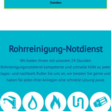
Rohrreinigung-Notdienst
Wir bieten Ihnen mit unserem 24 Stunden
Rohrreinigungsnotdienst kompetente und schnelle Hilfe zu jeder
tages- und nachtzeit. Rufen Sie uns an, wir beraten Sie gerne und
haben für jedes Ihrer Anliegen eine schnelle Lösung parat.