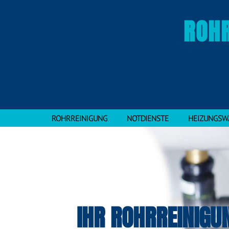
ROH
ROHRREINIGUNG
NOTDIENSTE
HEIZUNGSW
IHR ROHRREINIGU