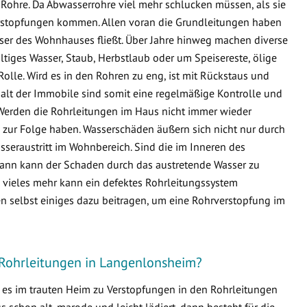
Rohre. Da Abwasserrohre viel mehr schlucken müssen, als sie
 Verstopfungen kommen. Allen voran die Grundleitungen haben
sser des Wohnhauses fließt. Über Jahre hinweg machen diverse
ltiges Wasser, Staub, Herbstlaub oder um Speisereste, ölige
Rolle. Wird es in den Rohren zu eng, ist mit Rückstaus und
lt der Immobile sind somit eine regelmäßige Kontrolle und
Werden die Rohrleitungen im Haus nicht immer wieder
zur Folge haben. Wasserschäden äußern sich nicht nur durch
seraustritt im Wohnbereich. Sind die im Inneren des
ann kann der Schaden durch das austretende Wasser zu
ieles mehr kann ein defektes Rohrleitungssystem
n selbst einiges dazu beitragen, um eine Rohrverstopfung im
 Rohrleitungen in Langenlonsheim?
s es im trauten Heim zu Verstopfungen in den Rohrleitungen
schon alt, marode und leicht lädiert, dann besteht für die