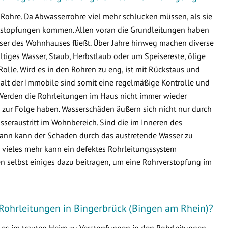
Rohre. Da Abwasserrohre viel mehr schlucken müssen, als sie
 Verstopfungen kommen. Allen voran die Grundleitungen haben
sser des Wohnhauses fließt. Über Jahre hinweg machen diverse
ltiges Wasser, Staub, Herbstlaub oder um Speisereste, ölige
Rolle. Wird es in den Rohren zu eng, ist mit Rückstaus und
lt der Immobile sind somit eine regelmäßige Kontrolle und
Werden die Rohrleitungen im Haus nicht immer wieder
zur Folge haben. Wasserschäden äußern sich nicht nur durch
seraustritt im Wohnbereich. Sind die im Inneren des
ann kann der Schaden durch das austretende Wasser zu
ieles mehr kann ein defektes Rohrleitungssystem
n selbst einiges dazu beitragen, um eine Rohrverstopfung im
Rohrleitungen in Bingerbrück (Bingen am Rhein)?
s es im trauten Heim zu Verstopfungen in den Rohrleitungen