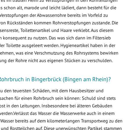
schon alt, marode und leicht lädiert, dann besteht für die
Verstopfungen der Abwasserrohre bereits im Vorfeld zu
von Rückständen kommen Rohrverstopfungen zustande. Die
ensreste, Toilettenartikel und Haare verklebt. Aus diesem
en konsequent zu nutzen. Das was sich dann im Filtersieb
er Toilette ausgeleert werden. Hygieneartikel haben in der
ternehmen, was eine Verschmutzung des Rohrsystems bewirken
fung der Rohre nicht aus eigenen Stücken zu verschulden.
Rohrbruch in Bingerbrück (Bingen am Rhein)?
 zu den teuersten Schäden, mit dem Hausbesitzer und
sachen für einen Rohrbruch sein können: Schuld sind stets
ost in den Leitungen. Insbesondere bei älteren Gebäuden
erden.Verlässt das Wasser die Wasserwerke auch in einem
 Wasser bereits auf dem kilometerlangen Transportweg zu den
 und Rostteilchen auf. Diese unerwünschten Partikel stammen