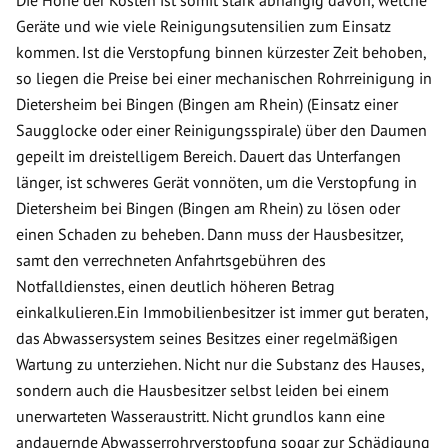
Die Höhe der Kosten ist somit stark abhängig davon, welche
Geräte und wie viele Reinigungsutensilien zum Einsatz
kommen. Ist die Verstopfung binnen kürzester Zeit behoben,
so liegen die Preise bei einer mechanischen Rohrreinigung in
Dietersheim bei Bingen (Bingen am Rhein) (Einsatz einer
Saugglocke oder einer Reinigungsspirale) über den Daumen
gepeilt im dreistelligem Bereich. Dauert das Unterfangen
länger, ist schweres Gerät vonnöten, um die Verstopfung in
Dietersheim bei Bingen (Bingen am Rhein) zu lösen oder
einen Schaden zu beheben. Dann muss der Hausbesitzer,
samt den verrechneten Anfahrtsgebühren des
Notfalldienstes, einen deutlich höheren Betrag
einkalkulieren.Ein Immobilienbesitzer ist immer gut beraten,
das Abwassersystem seines Besitzes einer regelmäßigen
Wartung zu unterziehen. Nicht nur die Substanz des Hauses,
sondern auch die Hausbesitzer selbst leiden bei einem
unerwarteten Wasseraustritt. Nicht grundlos kann eine
andauernde Abwasserrohrverstopfung sogar zur Schädigung