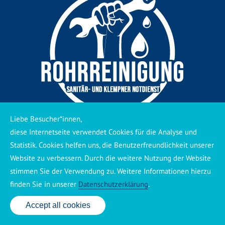
Liebe Besucher*innen,
diese Internetseite verwendet Cookies für die Analyse und
Einsatzgebiete
Statistik. Cookies helfen uns, die Benutzerfreundlichkeit unserer
Website zu verbessern. Durch die weitere Nutzung der Website
Rohrreinigung Laubenheim
Rohrreinigung Münster-
stimmen Sie der Verwendung zu. Weitere Informationen hierzu
Sarmsheim
,
Laubenheim
,
Münster-Sarmsheim
,
Sponsheim
,
finden Sie in unserer
Datenschutzerklärung
.
Büdesheim (Bingen am Rhein)
,
Rümmelsheim / Burg Layen
,
Dorsheim
,
Weiler
,
Langenlonsheim
,
Bingen (Bingen am
Accept all cookies
24 Std. Service: ✆ 0176 160 517 86
Rhein)
,
Bingen am Rhein
,
Bingerbrück
,
Grolsheim
,
Gensingen
,
Ockenheim
,
Waldlaubersheim
und