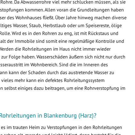
Rohre. Da Abwasserrohre viel mehr schlucken müssen, als sie
 Verstopfungen kommen. Allen voran die Grundleitungen haben
sser des Wohnhauses fließt. Über Jahre hinweg machen diverse
ltiges Wasser, Staub, Herbstlaub oder um Speisereste, ölige
Rolle. Wird es in den Rohren zu eng, ist mit Rückstaus und
lt der Immobile sind somit eine regelmäßige Kontrolle und
Werden die Rohrleitungen im Haus nicht immer wieder
zur Folge haben. Wasserschäden äußern sich nicht nur durch
seraustritt im Wohnbereich. Sind die im Inneren des
ann kann der Schaden durch das austretende Wasser zu
ieles mehr kann ein defektes Rohrleitungssystem
n selbst einiges dazu beitragen, um eine Rohrverstopfung im
Rohrleitungen in Blankenburg (Harz)?
s es im trauten Heim zu Verstopfungen in den Rohrleitungen
schon alt, marode und leicht lädiert, dann besteht für die