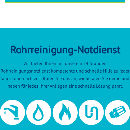
Rohrreinigung-Notdienst
Wir bieten Ihnen mit unserem 24 Stunden
Rohrreinigungsnotdienst kompetente und schnelle Hilfe zu jeder
tages- und nachtzeit. Rufen Sie uns an, wir beraten Sie gerne und
haben für jedes Ihrer Anliegen eine schnelle Lösung parat.