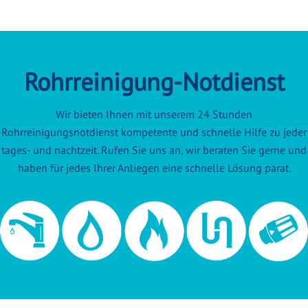
Rohrreinigung-Notdienst
Wir bieten Ihnen mit unserem 24 Stunden
Rohrreinigungsnotdienst kompetente und schnelle Hilfe zu jeder
tages- und nachtzeit. Rufen Sie uns an, wir beraten Sie gerne und
haben für jedes Ihrer Anliegen eine schnelle Lösung parat.