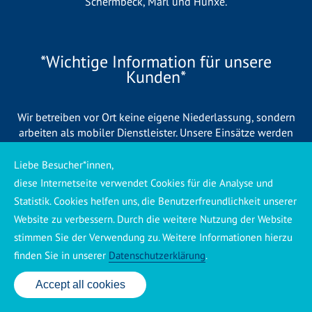
Schermbeck
,
Marl
und
Hünxe
.
*Wichtige Information für unsere
Kunden*
Wir betreiben vor Ort keine eigene Niederlassung, sondern
arbeiten als mobiler Dienstleister. Unsere Einsätze werden
zentral koordiniert und durch eigene Mitarbeiter sowie
regionale Partnerbetriebe durchgeführt. Dadurch können wir
Liebe Besucher*innen,
eine schnelle Verfügbarkeit und einen zuverlässigen 24/7-
diese Internetseite verwendet Cookies für die Analyse und
Service sicherstellen. Sollte kein eigener Mitarbeiter
Statistik. Cookies helfen uns, die Benutzerfreundlichkeit unserer
unmittelbar verfügbar sein, übernehmen Partnerbetriebe aus
Website zu verbessern. Durch die weitere Nutzung der Website
Ihrer Region den Auftrag. Alle eingesetzten Betriebe sind
stimmen Sie der Verwendung zu. Weitere Informationen hierzu
verpflichtet, Sie vor Beginn der Arbeiten transparent über die
voraussichtlichen Kosten zu informieren und ortsübliche
finden Sie in unserer
Datenschutzerklärung
.
Preise zu berechnen.
Accept all cookies
24 Std. Service: ✆ 0176 160 517 86