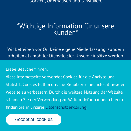
Dorsten
,
Oberhausen
und
Dinslaken
.
*Wichtige Information für unsere
Kunden*
Wir betreiben vor Ort keine eigene Niederlassung, sondern
arbeiten als mobiler Dienstleister. Unsere Einsätze werden
zentral koordiniert und durch eigene Mitarbeiter sowie
regionale Partnerbetriebe durchgeführt. Dadurch können wir
Liebe Besucher*innen,
eine schnelle Verfügbarkeit und einen zuverlässigen 24/7-
diese Internetseite verwendet Cookies für die Analyse und
Service sicherstellen. Sollte kein eigener Mitarbeiter
Statistik. Cookies helfen uns, die Benutzerfreundlichkeit unserer
unmittelbar verfügbar sein, übernehmen Partnerbetriebe aus
Website zu verbessern. Durch die weitere Nutzung der Website
Ihrer Region den Auftrag. Alle eingesetzten Betriebe sind
stimmen Sie der Verwendung zu. Weitere Informationen hierzu
verpflichtet, Sie vor Beginn der Arbeiten transparent über die
voraussichtlichen Kosten zu informieren und ortsübliche
finden Sie in unserer
Datenschutzerklärung
.
Preise zu berechnen.
Accept all cookies
24 Std. Service: ✆ 0176 160 517 86