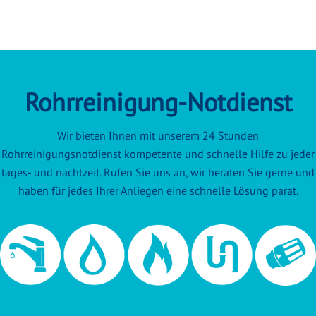
Rohrreinigung-Notdienst
Wir bieten Ihnen mit unserem 24 Stunden
Rohrreinigungsnotdienst kompetente und schnelle Hilfe zu jeder
tages- und nachtzeit. Rufen Sie uns an, wir beraten Sie gerne und
haben für jedes Ihrer Anliegen eine schnelle Lösung parat.