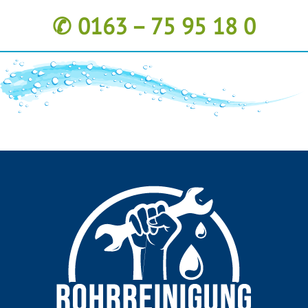
✆ 0163 – 75 95 18 0