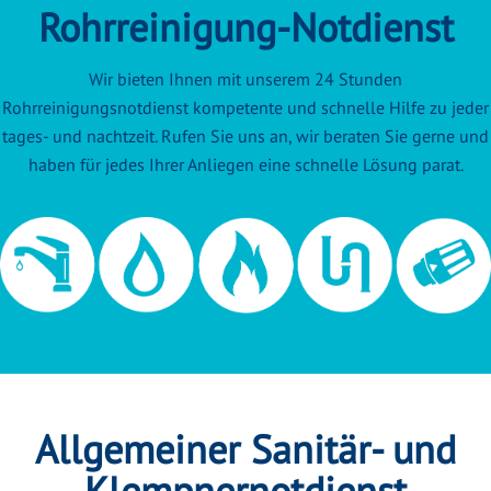
Rohrreinigung-Notdienst
Wir bieten Ihnen mit unserem 24 Stunden
Rohrreinigungsnotdienst kompetente und schnelle Hilfe zu jeder
tages- und nachtzeit. Rufen Sie uns an, wir beraten Sie gerne und
haben für jedes Ihrer Anliegen eine schnelle Lösung parat.
Allgemeiner Sanitär- und
Klempnernotdienst