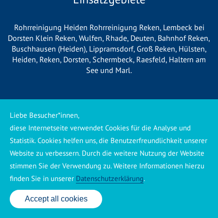
Rohrreinigung Heiden
Rohrreinigung Reken
, Lembeck bei
Dorsten Klein Reken,
Wulfen
,
Rhade
,
Deuten
, Bahnhof Reken,
Buschhausen (Heiden),
Lippramsdorf
, Groß Reken, Hülsten,
Heiden
,
Reken
,
Dorsten
,
Schermbeck
,
Raesfeld
,
Haltern am
See
und
Marl
.
*Wichtige Information für unsere
Liebe Besucher*innen,
Kunden*
diese Internetseite verwendet Cookies für die Analyse und
Statistik. Cookies helfen uns, die Benutzerfreundlichkeit unserer
Wir betreiben vor Ort keine eigene Niederlassung, sondern
Website zu verbessern. Durch die weitere Nutzung der Website
arbeiten als mobiler Dienstleister. Unsere Einsätze werden
stimmen Sie der Verwendung zu. Weitere Informationen hierzu
zentral koordiniert und durch eigene Mitarbeiter sowie
finden Sie in unserer
Datenschutzerklärung
.
regionale Partnerbetriebe durchgeführt. Dadurch können wir
eine schnelle Verfügbarkeit und einen zuverlässigen 24/7-
Accept all cookies
24 Std. Service: ✆ 0176 160 517 86
Service sicherstellen. Sollte kein eigener Mitarbeiter
unmittelbar verfügbar sein, übernehmen Partnerbetriebe aus