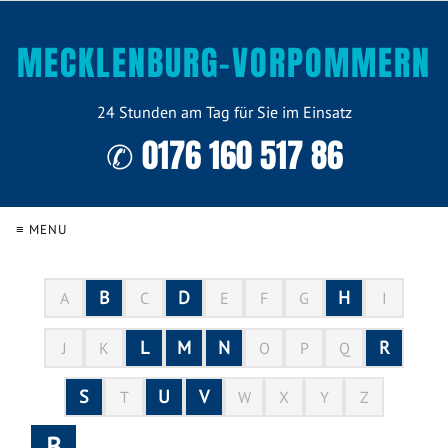
MECKLENBURG-VORPOMMERN
24 Stunden am Tag für Sie im Einsatz
✆ 0176 160 517 86
≡ MENU
B
D
H
A
C
E
F
G
I
L
M
N
R
J
K
O
P
Q
S
U
V
T
W
X
Y
Z
B