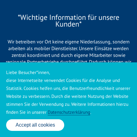
*Wichtige Information für unsere
Kunden*
Wir betreiben vor Ort keine eigene Niederlassung, sondern
arbeiten als mobiler Dienstleister. Unsere Einsätze werden
zentral koordiniert und durch eigene Mitarbeiter sowie
regionale Partnerbetriebe durchgeführt. Dadurch können wir
eine schnelle Verfügbarkeit und einen zuverlässigen 24/7-
Liebe Besucher*innen,
Service sicherstellen. Sollte kein eigener Mitarbeiter
diese Internetseite verwendet Cookies für die Analyse und
unmittelbar verfügbar sein, übernehmen Partnerbetriebe aus
Statistik. Cookies helfen uns, die Benutzerfreundlichkeit unserer
Ihrer Region den Auftrag. Alle eingesetzten Betriebe sind
verpflichtet, Sie vor Beginn der Arbeiten transparent über die
Website zu verbessern. Durch die weitere Nutzung der Website
voraussichtlichen Kosten zu informieren und ortsübliche
stimmen Sie der Verwendung zu. Weitere Informationen hierzu
Preise zu berechnen.
finden Sie in unserer
Datenschutzerklärung
.
Accept all cookies
24 Std. Service: ✆ 0176 160 517 86