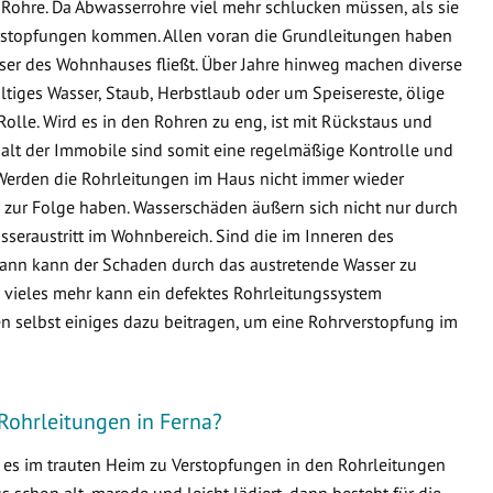
Rohre. Da Abwasserrohre viel mehr schlucken müssen, als sie
 Verstopfungen kommen. Allen voran die Grundleitungen haben
sser des Wohnhauses fließt. Über Jahre hinweg machen diverse
ltiges Wasser, Staub, Herbstlaub oder um Speisereste, ölige
Rolle. Wird es in den Rohren zu eng, ist mit Rückstaus und
lt der Immobile sind somit eine regelmäßige Kontrolle und
Werden die Rohrleitungen im Haus nicht immer wieder
zur Folge haben. Wasserschäden äußern sich nicht nur durch
seraustritt im Wohnbereich. Sind die im Inneren des
ann kann der Schaden durch das austretende Wasser zu
ieles mehr kann ein defektes Rohrleitungssystem
n selbst einiges dazu beitragen, um eine Rohrverstopfung im
Rohrleitungen in Ferna?
s es im trauten Heim zu Verstopfungen in den Rohrleitungen
schon alt, marode und leicht lädiert, dann besteht für die