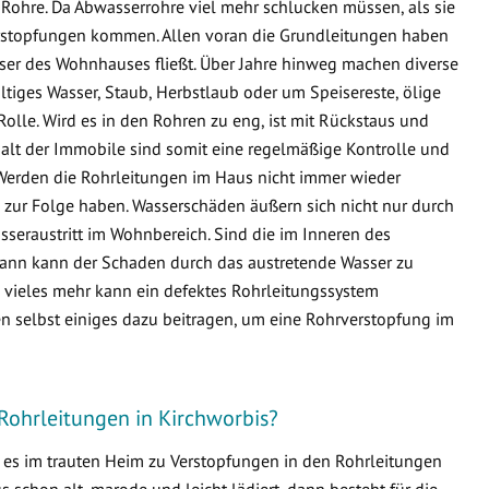
Rohre. Da Abwasserrohre viel mehr schlucken müssen, als sie
 Verstopfungen kommen. Allen voran die Grundleitungen haben
sser des Wohnhauses fließt. Über Jahre hinweg machen diverse
ltiges Wasser, Staub, Herbstlaub oder um Speisereste, ölige
Rolle. Wird es in den Rohren zu eng, ist mit Rückstaus und
lt der Immobile sind somit eine regelmäßige Kontrolle und
Werden die Rohrleitungen im Haus nicht immer wieder
zur Folge haben. Wasserschäden äußern sich nicht nur durch
seraustritt im Wohnbereich. Sind die im Inneren des
ann kann der Schaden durch das austretende Wasser zu
ieles mehr kann ein defektes Rohrleitungssystem
n selbst einiges dazu beitragen, um eine Rohrverstopfung im
Rohrleitungen in Kirchworbis?
s es im trauten Heim zu Verstopfungen in den Rohrleitungen
schon alt, marode und leicht lädiert, dann besteht für die