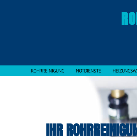
RO
ROHRREINIGUNG
NOTDIENSTE
HEIZUNGSW
IHR ROHRREINIGU