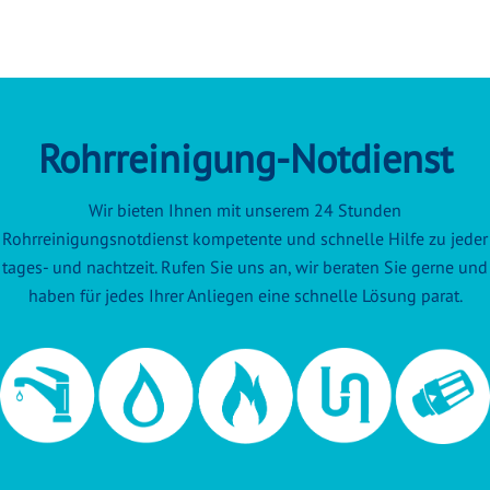
Rohrreinigung-Notdienst
Wir bieten Ihnen mit unserem 24 Stunden
Rohrreinigungsnotdienst kompetente und schnelle Hilfe zu jeder
tages- und nachtzeit. Rufen Sie uns an, wir beraten Sie gerne und
haben für jedes Ihrer Anliegen eine schnelle Lösung parat.