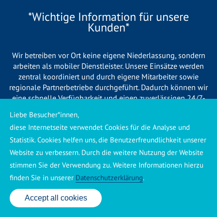
*Wichtige Information für unsere
Kunden*
Wir betreiben vor Ort keine eigene Niederlassung, sondern
arbeiten als mobiler Dienstleister. Unsere Einsätze werden
zentral koordiniert und durch eigene Mitarbeiter sowie
regionale Partnerbetriebe durchgeführt. Dadurch können wir
eine schnelle Verfügbarkeit und einen zuverlässigen 24/7-
Service sicherstellen. Sollte kein eigener Mitarbeiter
Liebe Besucher*innen,
unmittelbar verfügbar sein, übernehmen Partnerbetriebe aus
diese Internetseite verwendet Cookies für die Analyse und
Ihrer Region den Auftrag. Alle eingesetzten Betriebe sind
Statistik. Cookies helfen uns, die Benutzerfreundlichkeit unserer
verpflichtet, Sie vor Beginn der Arbeiten transparent über die
voraussichtlichen Kosten zu informieren und ortsübliche
Website zu verbessern. Durch die weitere Nutzung der Website
Preise zu berechnen.
stimmen Sie der Verwendung zu. Weitere Informationen hierzu
finden Sie in unserer
Datenschutzerklärung
.
Accept all cookies
24 Std. Service: ✆ 0176 160 517 86