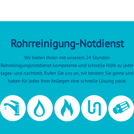
Rohrreinigung-Notdienst
Wir bieten Ihnen mit unserem 24 Stunden
Rohrreinigungsnotdienst kompetente und schnelle Hilfe zu jeder
tages- und nachtzeit. Rufen Sie uns an, wir beraten Sie gerne und
haben für jedes Ihrer Anliegen eine schnelle Lösung parat.