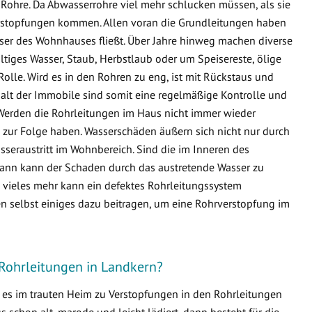
Rohre. Da Abwasserrohre viel mehr schlucken müssen, als sie
 Verstopfungen kommen. Allen voran die Grundleitungen haben
sser des Wohnhauses fließt. Über Jahre hinweg machen diverse
ltiges Wasser, Staub, Herbstlaub oder um Speisereste, ölige
Rolle. Wird es in den Rohren zu eng, ist mit Rückstaus und
lt der Immobile sind somit eine regelmäßige Kontrolle und
Werden die Rohrleitungen im Haus nicht immer wieder
zur Folge haben. Wasserschäden äußern sich nicht nur durch
seraustritt im Wohnbereich. Sind die im Inneren des
ann kann der Schaden durch das austretende Wasser zu
ieles mehr kann ein defektes Rohrleitungssystem
n selbst einiges dazu beitragen, um eine Rohrverstopfung im
 Rohrleitungen in Landkern?
s es im trauten Heim zu Verstopfungen in den Rohrleitungen
schon alt, marode und leicht lädiert, dann besteht für die