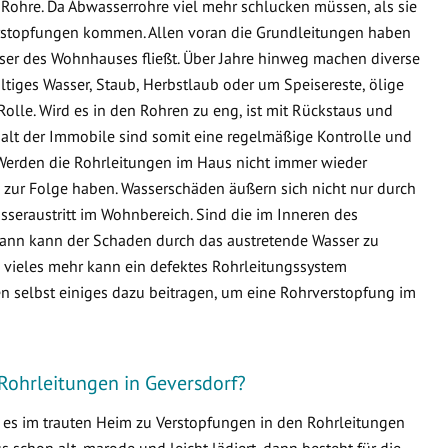
Rohre. Da Abwasserrohre viel mehr schlucken müssen, als sie
 Verstopfungen kommen. Allen voran die Grundleitungen haben
sser des Wohnhauses fließt. Über Jahre hinweg machen diverse
ltiges Wasser, Staub, Herbstlaub oder um Speisereste, ölige
Rolle. Wird es in den Rohren zu eng, ist mit Rückstaus und
lt der Immobile sind somit eine regelmäßige Kontrolle und
Werden die Rohrleitungen im Haus nicht immer wieder
zur Folge haben. Wasserschäden äußern sich nicht nur durch
seraustritt im Wohnbereich. Sind die im Inneren des
ann kann der Schaden durch das austretende Wasser zu
ieles mehr kann ein defektes Rohrleitungssystem
n selbst einiges dazu beitragen, um eine Rohrverstopfung im
Rohrleitungen in Geversdorf?
s es im trauten Heim zu Verstopfungen in den Rohrleitungen
schon alt, marode und leicht lädiert, dann besteht für die