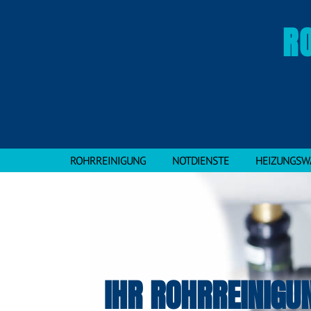
R
ROHRREINIGUNG
NOTDIENSTE
HEIZUNGSW
IHR ROHRREINIGU