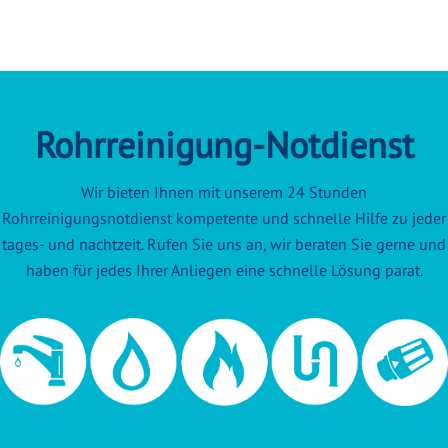
Rohrreinigung-Notdienst
Wir bieten Ihnen mit unserem 24 Stunden
Rohrreinigungsnotdienst kompetente und schnelle Hilfe zu jeder
tages- und nachtzeit. Rufen Sie uns an, wir beraten Sie gerne und
haben für jedes Ihrer Anliegen eine schnelle Lösung parat.