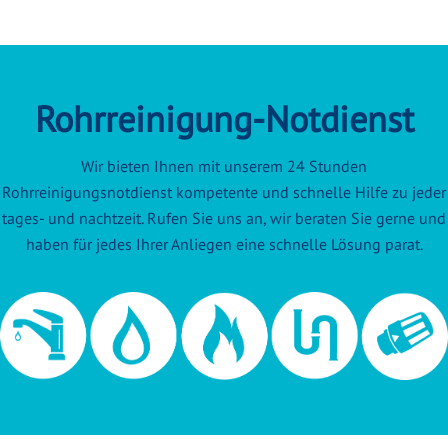
Rohrreinigung-Notdienst
Wir bieten Ihnen mit unserem 24 Stunden
Rohrreinigungsnotdienst kompetente und schnelle Hilfe zu jeder
tages- und nachtzeit. Rufen Sie uns an, wir beraten Sie gerne und
haben für jedes Ihrer Anliegen eine schnelle Lösung parat.