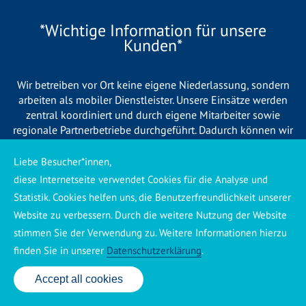
*Wichtige Information für unsere
Kunden*
Wir betreiben vor Ort keine eigene Niederlassung, sondern
arbeiten als mobiler Dienstleister. Unsere Einsätze werden
zentral koordiniert und durch eigene Mitarbeiter sowie
regionale Partnerbetriebe durchgeführt. Dadurch können wir
eine schnelle Verfügbarkeit und einen zuverlässigen 24/7-
Service sicherstellen. Sollte kein eigener Mitarbeiter
Liebe Besucher*innen,
unmittelbar verfügbar sein, übernehmen Partnerbetriebe aus
diese Internetseite verwendet Cookies für die Analyse und
Ihrer Region den Auftrag. Alle eingesetzten Betriebe sind
Statistik. Cookies helfen uns, die Benutzerfreundlichkeit unserer
verpflichtet, Sie vor Beginn der Arbeiten transparent über die
Website zu verbessern. Durch die weitere Nutzung der Website
voraussichtlichen Kosten zu informieren und ortsübliche
stimmen Sie der Verwendung zu. Weitere Informationen hierzu
Preise zu berechnen.
finden Sie in unserer
Datenschutzerklärung
.
Accept all cookies
24 Std. Service: ✆ 0176 160 517 86