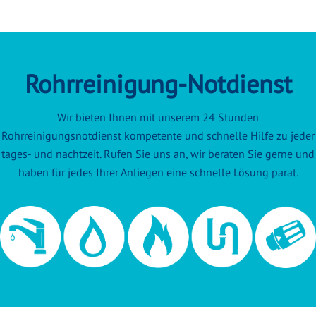
Rohrreinigung-Notdienst
Wir bieten Ihnen mit unserem 24 Stunden
Rohrreinigungsnotdienst kompetente und schnelle Hilfe zu jeder
tages- und nachtzeit. Rufen Sie uns an, wir beraten Sie gerne und
haben für jedes Ihrer Anliegen eine schnelle Lösung parat.