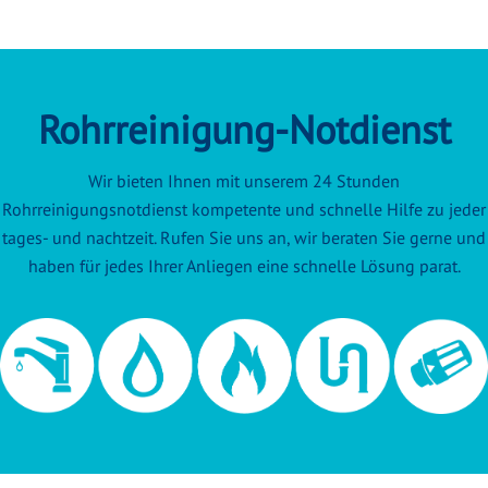
Rohrreinigung-Notdienst
Wir bieten Ihnen mit unserem 24 Stunden
Rohrreinigungsnotdienst kompetente und schnelle Hilfe zu jeder
tages- und nachtzeit. Rufen Sie uns an, wir beraten Sie gerne und
haben für jedes Ihrer Anliegen eine schnelle Lösung parat.