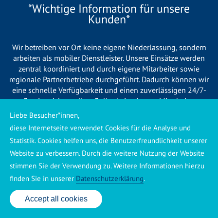
*Wichtige Information für unsere
Kunden*
Wir betreiben vor Ort keine eigene Niederlassung, sondern
arbeiten als mobiler Dienstleister. Unsere Einsätze werden
zentral koordiniert und durch eigene Mitarbeiter sowie
regionale Partnerbetriebe durchgeführt. Dadurch können wir
eine schnelle Verfügbarkeit und einen zuverlässigen 24/7-
Service sicherstellen. Sollte kein eigener Mitarbeiter
unmittelbar verfügbar sein, übernehmen Partnerbetriebe aus
Liebe Besucher*innen,
Ihrer Region den Auftrag. Alle eingesetzten Betriebe sind
diese Internetseite verwendet Cookies für die Analyse und
verpflichtet, Sie vor Beginn der Arbeiten transparent über die
Statistik. Cookies helfen uns, die Benutzerfreundlichkeit unserer
voraussichtlichen Kosten zu informieren und ortsübliche
Website zu verbessern. Durch die weitere Nutzung der Website
Preise zu berechnen.
stimmen Sie der Verwendung zu. Weitere Informationen hierzu
finden Sie in unserer
Datenschutzerklärung
.
Accept all cookies
24 Std. Service: ✆ 0176 160 517 86
Käuferschutz ansehen
|
Impressum
|
Datenschutzerklärung