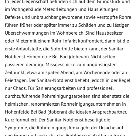
In jeder Liegenschaft befinden sich auf dem Grundstück und
im Wohngebäude Meteorleitungen und Hausleitungen.
Defekte und unbrauchbar gewordene sowie verstopfte Rohre
führen früher oder später immer zu Schäden und zu lästigen
Überschwemmungen im Wohnbereich. Sind Hausbesitzer
oder Mieter mit einem Rohr-Infarkt konfrontiert, dann ist die
erste Anlaufstelle, die Soforthilfe bieten kann, der Sanitär-
Notdienst Hohenfelde Bei Bad (doberan). Nicht selten
passieren derartige Missgeschicke zum ungünstigsten
Zeitpunkt, etwa am späten Abend, am Wochenende oder an
Feiertagen. Der Sanitär-Notdienst behebt jedoch in der Regel
nur Chaos. Für Sanierungsarbeiten und professionell
durchzuführende Rohrreinigungsarbeiten sind aber stets die
heimischen, renommierten Rohrreinigungsunternehmen in
Hohenfelde Bei Bad (doberan) die idealen Ansprechpartner.
Kurz formuliert: Der Sanitär-Notdienst beseitigt die
Symptome, die Rohrreinigungsfirma geht der Ursache auf
den Grund und versucht, das Problem nachhaltig zu lösen.