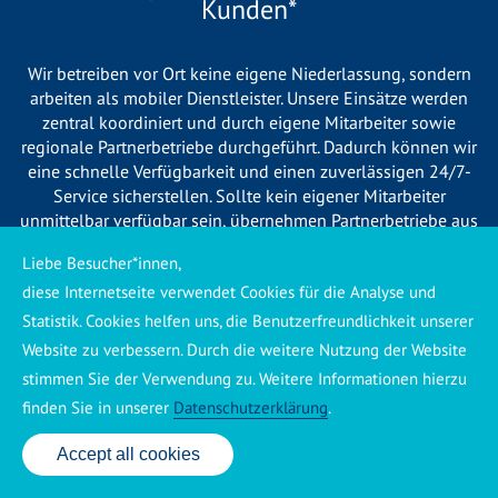
Kunden*
Wir betreiben vor Ort keine eigene Niederlassung, sondern
arbeiten als mobiler Dienstleister. Unsere Einsätze werden
zentral koordiniert und durch eigene Mitarbeiter sowie
regionale Partnerbetriebe durchgeführt. Dadurch können wir
eine schnelle Verfügbarkeit und einen zuverlässigen 24/7-
Service sicherstellen. Sollte kein eigener Mitarbeiter
unmittelbar verfügbar sein, übernehmen Partnerbetriebe aus
Ihrer Region den Auftrag. Alle eingesetzten Betriebe sind
Liebe Besucher*innen,
verpflichtet, Sie vor Beginn der Arbeiten transparent über die
diese Internetseite verwendet Cookies für die Analyse und
voraussichtlichen Kosten zu informieren und ortsübliche
Preise zu berechnen.
Statistik. Cookies helfen uns, die Benutzerfreundlichkeit unserer
Website zu verbessern. Durch die weitere Nutzung der Website
stimmen Sie der Verwendung zu. Weitere Informationen hierzu
finden Sie in unserer
Datenschutzerklärung
.
Accept all cookies
Käuferschutz ansehen
|
Impressum
|
Datenschutzerklärung
24 Std. Service: ✆ 0176 160 517 86