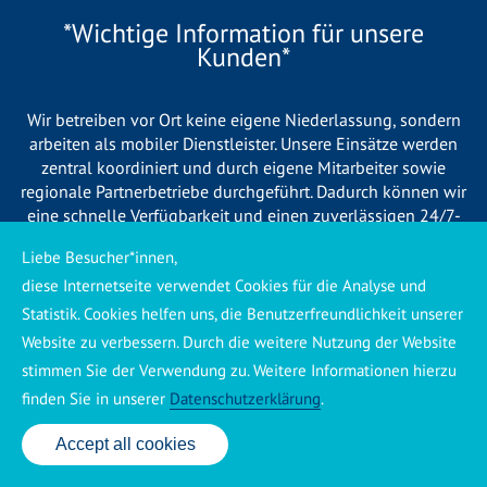
*Wichtige Information für unsere
Kunden*
Wir betreiben vor Ort keine eigene Niederlassung, sondern
arbeiten als mobiler Dienstleister. Unsere Einsätze werden
zentral koordiniert und durch eigene Mitarbeiter sowie
regionale Partnerbetriebe durchgeführt. Dadurch können wir
eine schnelle Verfügbarkeit und einen zuverlässigen 24/7-
Service sicherstellen. Sollte kein eigener Mitarbeiter
Liebe Besucher*innen,
unmittelbar verfügbar sein, übernehmen Partnerbetriebe aus
diese Internetseite verwendet Cookies für die Analyse und
Ihrer Region den Auftrag. Alle eingesetzten Betriebe sind
verpflichtet, Sie vor Beginn der Arbeiten transparent über die
Statistik. Cookies helfen uns, die Benutzerfreundlichkeit unserer
voraussichtlichen Kosten zu informieren und ortsübliche
Website zu verbessern. Durch die weitere Nutzung der Website
Preise zu berechnen.
stimmen Sie der Verwendung zu. Weitere Informationen hierzu
finden Sie in unserer
Datenschutzerklärung
.
Accept all cookies
24 Std. Service: ✆ 0176 160 517 86