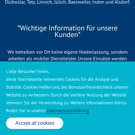
Dürboslar, Tetz,
Linnich
,
Jülich
,
Baesweiler
,
Inden
und
Alsdorf
.
*Wichtige Information für unsere
Kunden*
Wir betreiben vor Ort keine eigene Niederlassung, sondern
arbeiten als mobiler Dienstleister. Unsere Einsätze werden
zentral koordiniert und durch eigene Mitarbeiter sowie
Liebe Besucher*innen,
regionale Partnerbetriebe durchgeführt. Dadurch können wir
eine schnelle Verfügbarkeit und einen zuverlässigen 24/7-
diese Internetseite verwendet Cookies für die Analyse und
Service sicherstellen. Sollte kein eigener Mitarbeiter
Statistik. Cookies helfen uns, die Benutzerfreundlichkeit unserer
unmittelbar verfügbar sein, übernehmen Partnerbetriebe aus
Website zu verbessern. Durch die weitere Nutzung der Website
Ihrer Region den Auftrag. Alle eingesetzten Betriebe sind
stimmen Sie der Verwendung zu. Weitere Informationen hierzu
verpflichtet, Sie vor Beginn der Arbeiten transparent über die
finden Sie in unserer
Datenschutzerklärung
.
voraussichtlichen Kosten zu informieren und ortsübliche
Preise zu berechnen.
Accept all cookies
24 Std. Service: ✆ 0176 160 517 86