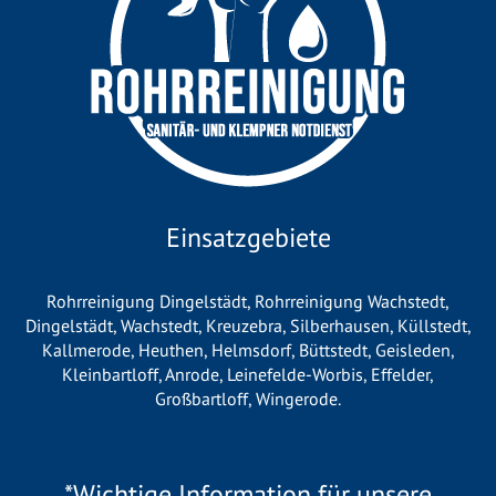
Einsatzgebiete
Rohrreinigung Dingelstädt
,
Rohrreinigung Wachstedt
,
Dingelstädt
,
Wachstedt
,
Kreuzebra
,
Silberhausen
,
Küllstedt
,
Kallmerode
,
Heuthen
,
Helmsdorf
,
Büttstedt
,
Geisleden
,
Kleinbartloff
,
Anrode
,
Leinefelde-Worbis
,
Effelder
,
Großbartloff
,
Wingerode
.
*Wichtige Information für unsere