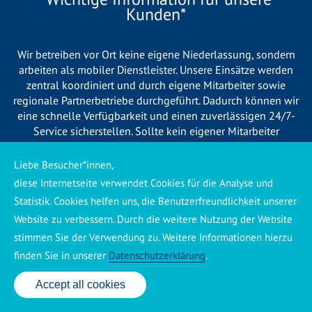
Kunden*
Wir betreiben vor Ort keine eigene Niederlassung, sondern
arbeiten als mobiler Dienstleister. Unsere Einsätze werden
zentral koordiniert und durch eigene Mitarbeiter sowie
regionale Partnerbetriebe durchgeführt. Dadurch können wir
eine schnelle Verfügbarkeit und einen zuverlässigen 24/7-
Service sicherstellen. Sollte kein eigener Mitarbeiter
unmittelbar verfügbar sein, übernehmen Partnerbetriebe aus
Ihrer Region den Auftrag. Alle eingesetzten Betriebe sind
Liebe Besucher*innen,
verpflichtet, Sie vor Beginn der Arbeiten transparent über die
diese Internetseite verwendet Cookies für die Analyse und
voraussichtlichen Kosten zu informieren und ortsübliche
Statistik. Cookies helfen uns, die Benutzerfreundlichkeit unserer
Preise zu berechnen.
Website zu verbessern. Durch die weitere Nutzung der Website
stimmen Sie der Verwendung zu. Weitere Informationen hierzu
finden Sie in unserer
Datenschutzerklärung
.
Accept all cookies
24 Std. Service: ✆ 0176 160 517 86
Käuferschutz ansehen
|
Impressum
|
Datenschutzerklärung