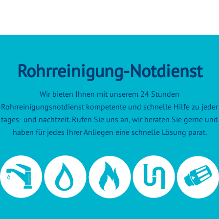
Rohrreinigung-Notdienst
Wir bieten Ihnen mit unserem 24 Stunden
Rohrreinigungsnotdienst kompetente und schnelle Hilfe zu jeder
tages- und nachtzeit. Rufen Sie uns an, wir beraten Sie gerne und
haben für jedes Ihrer Anliegen eine schnelle Lösung parat.