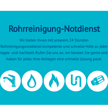
Rohrreinigung-Notdienst
Wir bieten Ihnen mit unserem 24 Stunden
Rohrreinigungsnotdienst kompetente und schnelle Hilfe zu jeder
tages- und nachtzeit. Rufen Sie uns an, wir beraten Sie gerne und
haben für jedes Ihrer Anliegen eine schnelle Lösung parat.