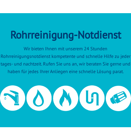
Rohrreinigung-Notdienst
Wir bieten Ihnen mit unserem 24 Stunden
Rohrreinigungsnotdienst kompetente und schnelle Hilfe zu jeder
tages- und nachtzeit. Rufen Sie uns an, wir beraten Sie gerne und
haben für jedes Ihrer Anliegen eine schnelle Lösung parat.