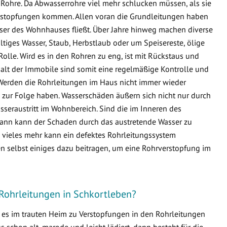
Rohre. Da Abwasserrohre viel mehr schlucken müssen, als sie
 Verstopfungen kommen. Allen voran die Grundleitungen haben
sser des Wohnhauses fließt. Über Jahre hinweg machen diverse
ltiges Wasser, Staub, Herbstlaub oder um Speisereste, ölige
Rolle. Wird es in den Rohren zu eng, ist mit Rückstaus und
lt der Immobile sind somit eine regelmäßige Kontrolle und
Werden die Rohrleitungen im Haus nicht immer wieder
zur Folge haben. Wasserschäden äußern sich nicht nur durch
seraustritt im Wohnbereich. Sind die im Inneren des
ann kann der Schaden durch das austretende Wasser zu
ieles mehr kann ein defektes Rohrleitungssystem
n selbst einiges dazu beitragen, um eine Rohrverstopfung im
 Rohrleitungen in Schkortleben?
s es im trauten Heim zu Verstopfungen in den Rohrleitungen
schon alt, marode und leicht lädiert, dann besteht für die