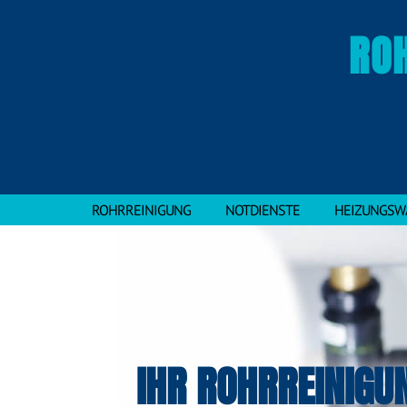
RO
ROHRREINIGUNG
NOTDIENSTE
HEIZUNGSW
IHR ROHRREINIGU