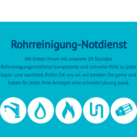
Rohrreinigung-Notdienst
Wir bieten Ihnen mit unserem 24 Stunden
Rohrreinigungsnotdienst kompetente und schnelle Hilfe zu jeder
tages- und nachtzeit. Rufen Sie uns an, wir beraten Sie gerne und
haben für jedes Ihrer Anliegen eine schnelle Lösung parat.