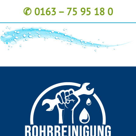
✆ 0163 – 75 95 18 0