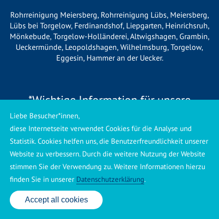
Rohrreinigung Meiersberg
,
Rohrreinigung Lübs
,
Meiersberg
,
Lübs bei Torgelow
,
Ferdinandshof
,
Liepgarten
,
Heinrichsruh
,
Mönkebude
,
Torgelow-Holländerei
,
Altwigshagen
,
Grambin
,
Ueckermünde
,
Leopoldshagen
,
Wilhelmsburg
,
Torgelow
,
Eggesin
,
Hammer an der Uecker
.
*Wichtige Information für unsere
Kunden*
Liebe Besucher*innen,
diese Internetseite verwendet Cookies für die Analyse und
Wir betreiben vor Ort keine eigene Niederlassung, sondern
Statistik. Cookies helfen uns, die Benutzerfreundlichkeit unserer
arbeiten als mobiler Dienstleister. Unsere Einsätze werden
Website zu verbessern. Durch die weitere Nutzung der Website
zentral koordiniert und durch eigene Mitarbeiter sowie
stimmen Sie der Verwendung zu. Weitere Informationen hierzu
regionale Partnerbetriebe durchgeführt. Dadurch können wir
finden Sie in unserer
Datenschutzerklärung
.
eine schnelle Verfügbarkeit und einen zuverlässigen 24/7-
Service sicherstellen. Sollte kein eigener Mitarbeiter
Accept all cookies
24 Std. Service: ✆ 0176 160 517 86
unmittelbar verfügbar sein, übernehmen Partnerbetriebe aus
Ihrer Region den Auftrag. Alle eingesetzten Betriebe sind